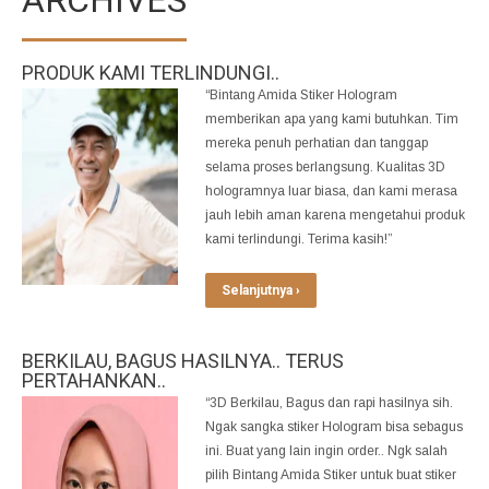
PRODUK KAMI TERLINDUNGI..
“Bintang Amida Stiker Hologram
memberikan apa yang kami butuhkan. Tim
mereka penuh perhatian dan tanggap
selama proses berlangsung. Kualitas 3D
hologramnya luar biasa, dan kami merasa
jauh lebih aman karena mengetahui produk
kami terlindungi. Terima kasih!”
Selanjutnya ›
BERKILAU, BAGUS HASILNYA.. TERUS
PERTAHANKAN..
“3D Berkilau, Bagus dan rapi hasilnya sih.
Ngak sangka stiker Hologram bisa sebagus
ini. Buat yang lain ingin order.. Ngk salah
pilih Bintang Amida Stiker untuk buat stiker