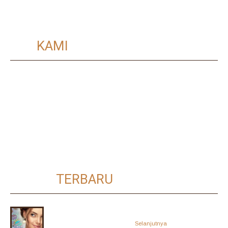
Privacy Policy
VISI
KAMI
Kami hadir memberikan solusi kepada seluruh pelanggan kami, dengan
memberikan solusi untuk mengunakan stiker hologram yang berkualitas
serta memberikan solusi yang pro aktif dalam hal fungsi dan manfaatnya.
Maka Visi Kami adalah Menjadi Pemimpin Global dalam Teknologi
Holografik, menyediakan Solusi Inovatif yang Memberdayakan Bisnis
untuk Melindungi Merek Anda dan memberikan Solusi yang Efektif
sehingga bermanfaat bagi Pelanggan Anda.
BERITA
TERBARU
Dalam industri skin care yang sangat kompetitif, tampilan
kemasan dan kepercayaan…
Selanjutnya