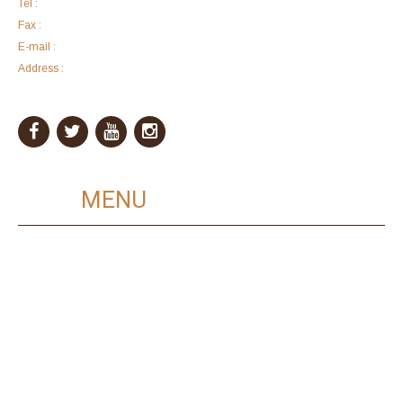
Tel :
+62 6121183
Fax :
+62 6121183
E-mail :
bintangamida@yahoo.com
Address :
Komplek Ruko Harco Mangga Dua Blok F No. 28 Jalan Arteri
Mangga Dua Raya
MAIN
MENU
Home
Layanan
Kualitas Dijamin
Murah dan Terjangkau
Proses Cepat
Tentang Kami
Hubungi Kami