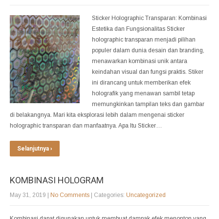
Sticker Holographic Transparan: Kombinasi
Estetika dan Fungsionalitas Sticker
holographic transparan menjadi pilihan
populer dalam dunia desain dan branding,
menawarkan kombinasi unik antara
keindahan visual dan fungsi praktis. Stiker
ini dirancang untuk memberikan efek
holografik yang menawan sambil tetap
memungkinkan tampilan teks dan gambar
di belakangnya. Mari kita eksplorasi lebih dalam mengenai sticker
holographic transparan dan manfaatnya. Apa Itu Sticker…
Selanjutnya ›
KOMBINASI HOLOGRAM
May 31, 2019
|
No Comments
| Categories:
Uncategorized
Kombinasi dapat digunakan untuk membuat dampak efek menonton yang