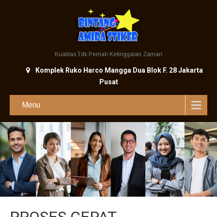
Kualitas Tdk Pernah Ketinggalan Zaman
Komplek Ruko Harco Mangga Dua Blok F. 28 Jakarta
Pusat
Menu
PROSES CEPAT