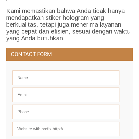
Kami memastikan bahwa Anda tidak hanya
mendapatkan stiker hologram yang
berkualitas, tetapi juga menerima layanan
yang cepat dan efisien, sesuai dengan waktu
yang Anda butuhkan.
CONTACT FORM