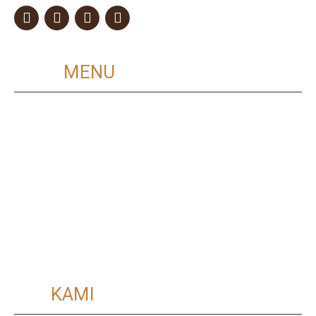
MAIN
MENU
Home
Layanan
Kualitas Dijamin
Murah dan Terjangkau
Proses Cepat
Tentang Kami
Hubungi Kami
Privacy Policy
VISI
KAMI