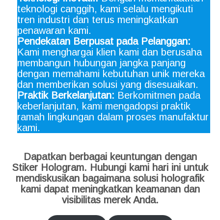
teknologi canggih, kami selalu mengikuti
tren industri dan terus meningkatkan
penawaran kami.
Pendekatan Berpusat pada Pelanggan:
Kami menghargai klien kami dan berusaha
membangun hubungan jangka panjang
dengan memahami kebutuhan unik mereka
dan memberikan solusi yang disesuaikan.
Praktik Berkelanjutan:
Berkomitmen pada
keberlanjutan, kami mengadopsi praktik
ramah lingkungan dalam proses manufaktur
kami.
Dapatkan berbagai keuntungan dengan
Stiker Hologram. Hubungi kami hari ini untuk
mendiskusikan bagaimana solusi holografik
kami dapat meningkatkan keamanan dan
visibilitas merek Anda.