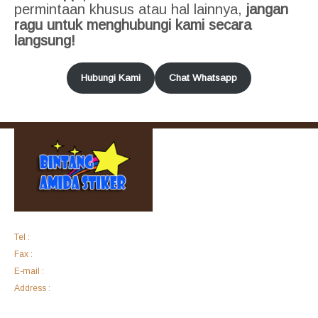
permintaan khusus atau hal lainnya,
jangan
ragu untuk menghubungi kami secara
langsung!
Hubungi Kami
Chat Whatsapp
Tel :
+62 6121183
Fax :
+62 6121183
E-mail :
bintangamida@yahoo.com
Address :
Komplek Ruko Harco Mangga Dua Blok F No. 28 Jalan Arteri
Mangga Dua Raya