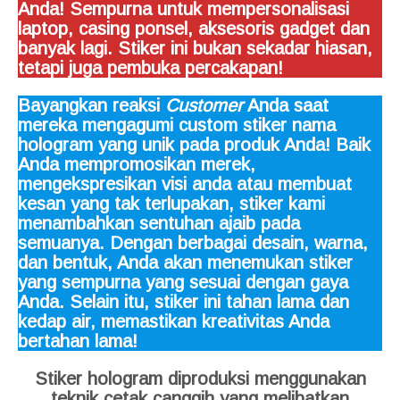
Anda! Sempurna untuk mempersonalisasi
laptop, casing ponsel, aksesoris gadget dan
banyak lagi. Stiker ini bukan sekadar hiasan,
tetapi juga pembuka percakapan!
Bayangkan reaksi
Customer
Anda saat
mereka mengagumi custom stiker nama
hologram yang unik pada produk Anda! Baik
Anda mempromosikan merek,
mengekspresikan visi anda atau membuat
kesan yang tak terlupakan, stiker kami
menambahkan sentuhan ajaib pada
semuanya. Dengan berbagai desain, warna,
dan bentuk, Anda akan menemukan stiker
yang sempurna yang sesuai dengan gaya
Anda. Selain itu, stiker ini tahan lama dan
kedap air, memastikan kreativitas Anda
bertahan lama!
Stiker hologram diproduksi menggunakan
teknik cetak canggih yang melibatkan