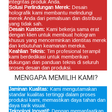
integritas produk Anda.
Solusi Perlindungan Merek:
Desain
holografik kami membantu melindungi
merek Anda dari pemalsuan dan distribusi
yang tidak sah.
Desain Kustom:
Kami bekerja sama erat
dengan klien untuk membuat hologram
khusus yang mencerminkan identitas merek
dan kebutuhan keamanan mereka.
Keahlian Teknis:
Tim profesional terampil
kami berdedikasi untuk memberikan
dukungan dan panduan teknis di seluruh
proses desain dan produksi.
MENGAPA MEMILIH KAMI?
Jaminan Kualitas:
Kami mengutamakan
standar kualitas tertinggi dalam proses
produksi kami, memastikan daya tahan dan
daya tarik visual.
Teknologi Inovatif:
Dengan memanfaatkan