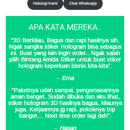
Hubungi Kami
Chat Whatsapp
APA KATA MEREKA..
“3D Berkilau, Bagus dan rapi hasilnya sih.
Ngak sangka stiker Hologram bisa sebagus
ini. Buat yang lain ingin order.. Ngak salah
pilih Bintang Amida Stiker untuk buat stiker
hologram keperluan bisnis kita-kita”
.
–
Erna
“Paketnya udah sampai, pengemasannya
aman banget. Sudah dibuka dan aku lihat,
stiker hologram 3D hasilnya bagus, kilaunya
juga. Kerjaannya jg rapi, pokoknya top
banget… Next time order lagi deh”.
–
Hasan