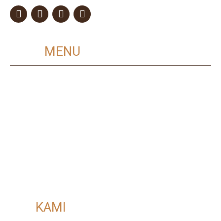
MAIN
MENU
Home
Layanan
Kualitas Dijamin
Murah dan Terjangkau
Proses Cepat
Tentang Kami
Hubungi Kami
Privacy Policy
VISI
KAMI