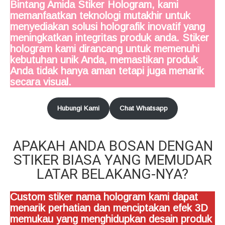
Bintang Amida Stiker Hologram, kami
memanfaatkan teknologi mutakhir untuk
menyediakan solusi holografik inovatif yang
meningkatkan integritas produk anda. Stiker
hologram kami dirancang untuk memenuhi
kebutuhan unik Anda, memastikan produk
Anda tidak hanya aman tetapi juga menarik
secara visual.
Hubungi Kami
Chat Whatsapp
APAKAH ANDA BOSAN DENGAN
STIKER BIASA YANG MEMUDAR
LATAR BELAKANG-NYA?
Custom stiker nama hologram kami dapat
menarik perhatian dan menciptakan efek 3D
memukau yang menghidupkan desain produk